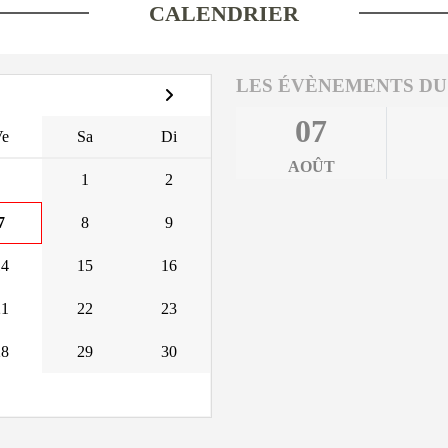
CALENDRIER
LES ÉVÈNEMENTS DU
07
Ve
Sa
Di
AOÛT
1
2
7
8
9
14
15
16
21
22
23
28
29
30